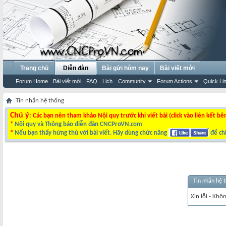
Trang chủ
Diễn đàn
Bài gửi hôm nay
Bài viết mới
Forum Home
Bài viết mới
FAQ
Lịch
Community
Forum Actions
Quick Li
Tin nhắn hệ thống
Chú ý
: Các bạn nên tham khảo Nội quy trước khi viết bài (click vào liên kết bê
*
Nội quy và Thông báo diễn đàn CNCProVN.com
*
Nếu bạn thấy hứng thú với bài viết. Hãy dùng chức năng
để chi
Tin nhắn hệ 
Xin lỗi - Khô