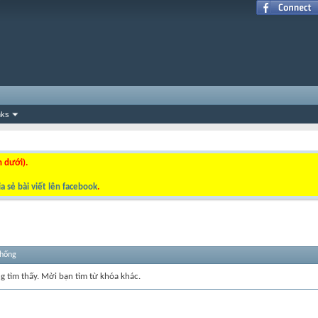
nks
n dưới).
a sẻ bài viết lên facebook
.
thống
ng tìm thấy. Mời bạn tìm từ khóa khác.