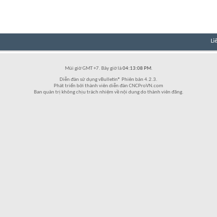
Li
Múi giờ GMT +7. Bây giờ là
04:13:08 PM
.
Diễn đàn sử dụng vBulletin® Phiên bản 4.2.3.
Phát triển bởi thành viên diễn đàn CNCProVN.com
Ban quản trị không chịu trách nhiệm về nội dung do thành viên đăng.