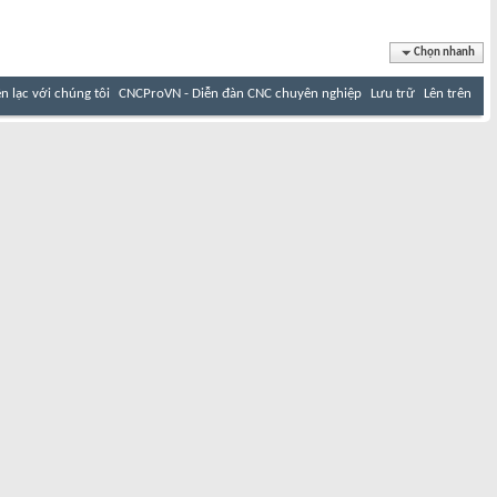
Chọn nhanh
ên lạc với chúng tôi
CNCProVN - Diễn đàn CNC chuyên nghiệp
Lưu trữ
Lên trên