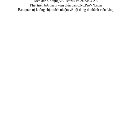
Diễn đàn sử dụng vBulletin® Phiên bản 4.2.3.
Phát triển bởi thành viên diễn đàn CNCProVN.com
Ban quản trị không chịu trách nhiệm về nội dung do thành viên đăng.