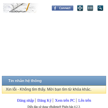
Tin nhắn hệ thống
Xin lỗi - Không tìm thấy. Mời bạn tìm từ khóa khác.
Đăng nhập
Đăng Ký
Xem trên PC
Lên trên
Diễn đàn sử dụng vBulletin® Phiên bản 4.2.3.