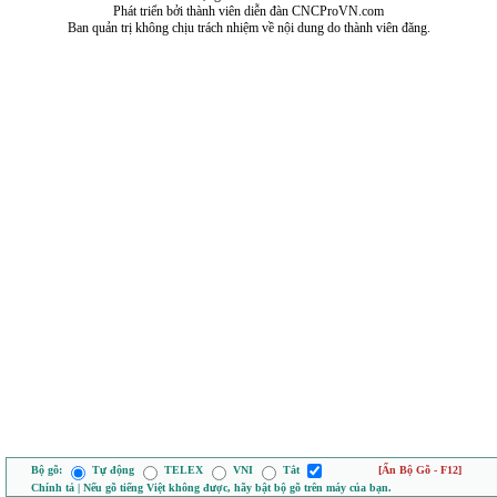
Phát triển bởi thành viên diễn đàn CNCProVN.com
Ban quản trị không chịu trách nhiệm về nội dung do thành viên đăng.
Bộ gõ:
Tự động
TELEX
VNI
Tắt
[Ẩn Bộ Gõ - F12]
Chính tả | Nếu gõ tiếng Việt không được, hãy bật bộ gõ trên máy của bạn.