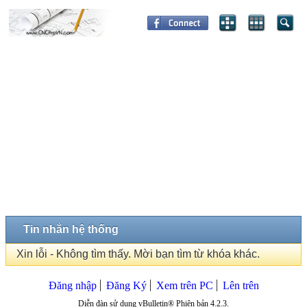
Tin nhắn hệ thống
Xin lỗi - Không tìm thấy. Mời bạn tìm từ khóa khác.
Đăng nhập
Đăng Ký
Xem trên PC
Lên trên
Diễn đàn sử dụng vBulletin® Phiên bản 4.2.3.