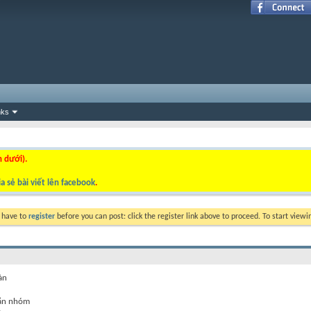
nks
n dưới).
a sẻ bài viết lên facebook
.
y have to
register
before you can post: click the register link above to proceed. To start view
àn
ắn nhóm