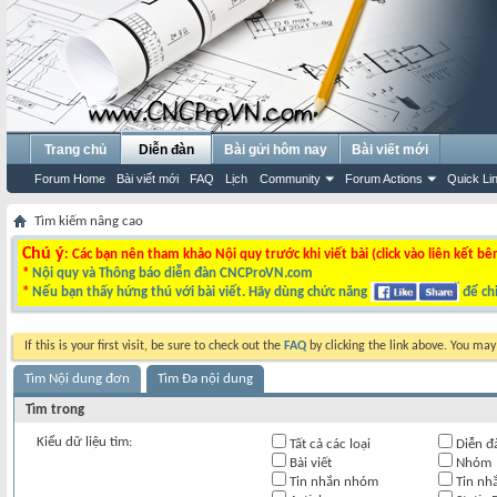
Trang chủ
Diễn đàn
Bài gửi hôm nay
Bài viết mới
Forum Home
Bài viết mới
FAQ
Lịch
Community
Forum Actions
Quick Li
Tìm kiếm nâng cao
Chú ý
: Các bạn nên tham khảo Nội quy trước khi viết bài (click vào liên kết bê
*
Nội quy và Thông báo diễn đàn CNCProVN.com
*
Nếu bạn thấy hứng thú với bài viết. Hãy dùng chức năng
để chi
If this is your first visit, be sure to check out the
FAQ
by clicking the link above. You ma
Tìm Nội dung đơn
Tìm Đa nội dung
Tìm trong
Kiểu dữ liệu tìm:
Tất cả các loại
Diễn đ
Bài viết
Nhóm
Tin nhắn nhóm
Tin nh