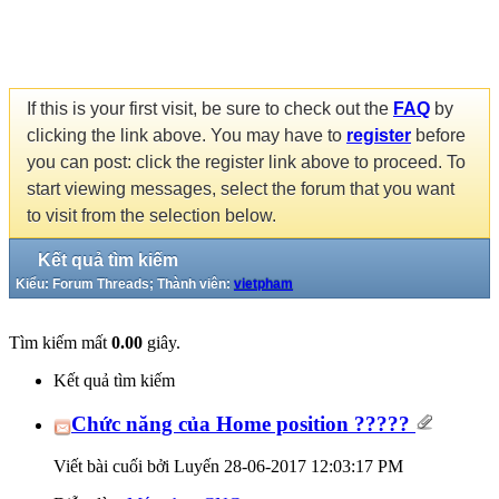
If this is your first visit, be sure to check out the
FAQ
by
clicking the link above. You may have to
register
before
you can post: click the register link above to proceed. To
start viewing messages, select the forum that you want
to visit from the selection below.
Kết quả tìm kiếm
Kiểu: Forum Threads; Thành viên:
vietpham
Tìm kiếm mất
0.00
giây.
Kết quả tìm kiếm
Chức năng của Home position ?????
Viết bài cuối bởi Luyến 28-06-2017
12:03:17 PM