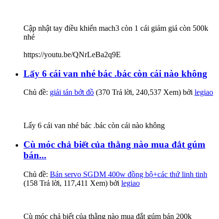
Cập nhật tay điều khiển mach3 còn 1 cái giảm giá còn 500k
nhé
https://youtu.be/QNrLeBa2q9E
Lấy 6 cái van nhé bác .bác còn cái nào không
Chủ đề:
giải tán bớt đồ
(370 Trả lời, 240,537 Xem) bởi
legiao
Lấy 6 cái van nhé bác .bác còn cái nào không
Cù móc chả biết của thằng nào mua đắt gúm
bán...
Chủ đề:
Bán servo SGDM 400w đồng bộ+các thứ linh tinh
(158 Trả lời, 117,411 Xem) bởi
legiao
Cù móc chả biết của thằng nào mua đắt gúm bán 200k