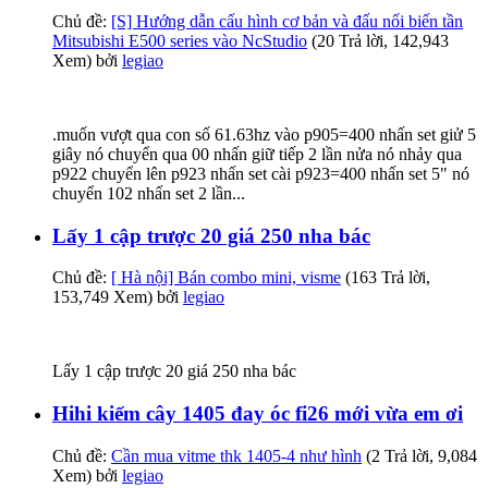
Chủ đề:
[S] Hướng dẫn cấu hình cơ bản và đấu nối biến tần
Mitsubishi E500 series vào NcStudio
(20 Trả lời, 142,943
Xem) bởi
legiao
.muốn vượt qua con số 61.63hz vào p905=400 nhấn set giử 5
giây nó chuyển qua 00 nhấn giữ tiếp 2 lần nửa nó nhảy qua
p922 chuyển lên p923 nhấn set cài p923=400 nhấn set 5" nó
chuyển 102 nhấn set 2 lần...
Lấy 1 cập trược 20 giá 250 nha bác
Chủ đề:
[ Hà nội] Bán combo mini, visme
(163 Trả lời,
153,749 Xem) bởi
legiao
Lấy 1 cập trược 20 giá 250 nha bác
Hihi kiếm cây 1405 đay óc fi26 mới vừa em ơi
Chủ đề:
Cần mua vitme thk 1405-4 như hình
(2 Trả lời, 9,084
Xem) bởi
legiao