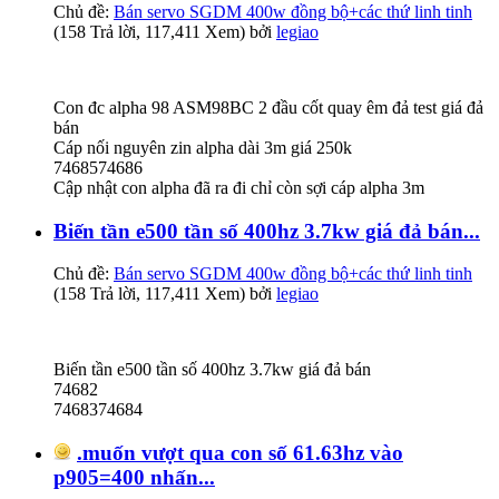
Chủ đề:
Bán servo SGDM 400w đồng bộ+các thứ linh tinh
(158 Trả lời, 117,411 Xem) bởi
legiao
Con đc alpha 98 ASM98BC 2 đầu cốt quay êm đả test giá đả
bán
Cáp nối nguyên zin alpha dài 3m giá 250k
7468574686
Cập nhật con alpha đã ra đi chỉ còn sợi cáp alpha 3m
Biến tần e500 tần số 400hz 3.7kw giá đả bán...
Chủ đề:
Bán servo SGDM 400w đồng bộ+các thứ linh tinh
(158 Trả lời, 117,411 Xem) bởi
legiao
Biến tần e500 tần số 400hz 3.7kw giá đả bán
74682
7468374684
.muốn vượt qua con số 61.63hz vào
p905=400 nhấn...