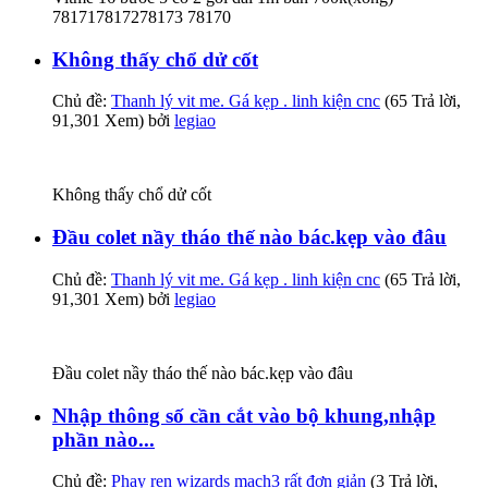
781717817278173 78170
Không thấy chổ dử cốt
Chủ đề:
Thanh lý vit me. Gá kẹp . linh kiện cnc
(65 Trả lời,
91,301 Xem) bởi
legiao
Không thấy chổ dử cốt
Đầu colet nầy tháo thế nào bác.kẹp vào đâu
Chủ đề:
Thanh lý vit me. Gá kẹp . linh kiện cnc
(65 Trả lời,
91,301 Xem) bởi
legiao
Đầu colet nầy tháo thế nào bác.kẹp vào đâu
Nhập thông số cần cắt vào bộ khung,nhập
phần nào...
Chủ đề:
Phay ren wizards mach3 rất đơn giản
(3 Trả lời,