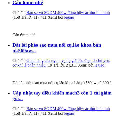
Cán 6mm nhé
Chủ đề:
Bán servo SGDM 400w đồng bộ+các thứ linh tinh
(158 Trả lời, 117,411 Xem) bởi
legiao
Cán 6mm nhé
Đắt lòi phèo sao mua nổi cụ.lảo khoa bán
pk569aw...
Chủ đề:
Gian hàng của ngon, vật lạ giá bèo điện là chủ yếu,
cơ khí là phần nhiều
(19 Trả lời, 24,311 Xem) bởi
legiao
Đắt lòi phèo sao mua nổi cụ.lảo khoa bán pk569aw có 300 à
Cập nhật tay điều khiển mach3 còn 1 cái giảm
giá...
Chủ đề:
Bán servo SGDM 400w đồng bộ+các thứ linh tinh
(158 Trả lời, 117,411 Xem) bởi
legiao