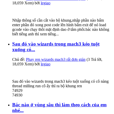
18,059 Xem) bởi
legiao
Nhập thông số cần cắt vào bộ khung,nhập phần nào bấm
enter phần đó xong post code lên hình bấm exit để nó load
gcode vào chạy thôi mặt định dao ở tâm phôi.bác nào không
biết tiếng anh thì xem tiếng...
Sau đó vào wizards trong mach3 kéo tuột
xuống có...
Chủ đề:
Phay ren wizards mach3 rất đơn giản
(3 Trả lời,
18,059 Xem) bởi
legiao
Sau đó vào wizards trong mach3 kéo tuột xuống có cô nàng
thread milling run cô ấy thì ra bộ khung ren
74929
74930
Bác nào ở vùng sâu thì làm theo cách của em
nhé...