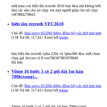
mới mua con biến tần rexroth 3610 loại 4kw mà không biết
làm các nào cho nó chạy xin mọi người giúp cho nó chạy
với7884278843
biến tần rexroth VFC3610
Chủ đề:
Bán servo SGDM 400w đồng bộ+các thứ linh tinh
(158 Trả lời, 117,411 Xem) bởi
legiao
bán biến tần rexroth 1pha 220v và 3pha380 4kw mới chưa
chạy giá 3tr/con có 8 con788387883978840
Đả bán
Vitme 16 bước 5 có 2 gối dài 1m bán
700k(xong)...
Chủ đề:
Bán servo SGDM 400w đồng bộ+các thứ linh tinh
(158 Trả lời, 117,411 Xem) bởi
legiao
Vitme 16 bước 5 có 2 gối dài 1m bán 700k(xong)