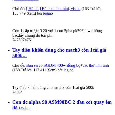
Chủ đề:
[ Hà nội] Bán combo mini, visme
(163 Trả lời,
153,749 Xem) bởi
legiao
Còn 1 cập trược fi 20 với 1 con 5pha pk596bhw không
bác,lấy chung đở tốn phí
7475074751
Tay điều khiển dùng cho mach3 còn 1cái giá
500k...
Chủ đề:
Bán servo SGDM 400w đồng bộ+các thứ linh tinh
(158 Trả lời, 117,411 Xem) bởi
legiao
Tay điều khiển dùng cho mach3 còn 1cái giá 500k
74694
Con đc alpha 98 ASM98BC 2 đầu cốt quay êm
đả test...