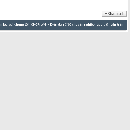
Chọn nhanh
ên lạc với chúng tôi
CNCProVN - Diễn đàn CNC chuyên nghiệp
Lưu trữ
Lên trên