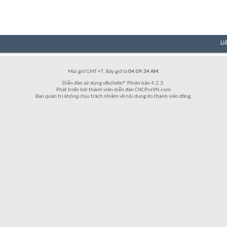
Li
Múi giờ GMT +7. Bây giờ là
04:09:34 AM
.
Diễn đàn sử dụng vBulletin® Phiên bản 4.2.3.
Phát triển bởi thành viên diễn đàn CNCProVN.com
Ban quản trị không chịu trách nhiệm về nội dung do thành viên đăng.