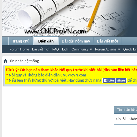
Trang chủ
Diễn đàn
Bài gửi hôm nay
Bài viết mới
Forum Home
Bài viết mới
FAQ
Lịch
Community
Forum Actions
Quick Li
Tin nhắn hệ thống
Chú ý
: Các bạn nên tham khảo Nội quy trước khi viết bài (click vào liên kết bê
*
Nội quy và Thông báo diễn đàn CNCProVN.com
*
Nếu bạn thấy hứng thú với bài viết. Hãy dùng chức năng
để chi
Tin nhắn hệ 
Xin lỗi - Khô