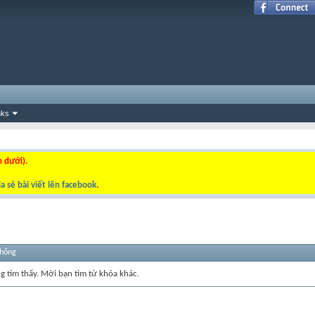
nks
n dưới).
a sẻ bài viết lên facebook
.
thống
ng tìm thấy. Mời bạn tìm từ khóa khác.