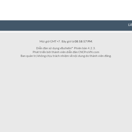
Li
Múi giờ GMT +7. Bây giờ là
08:58:57 PM
.
Diễn đàn sử dụng vBulletin® Phiên bản 4.2.3.
Phát triển bởi thành viên diễn đàn CNCProVN.com
Ban quản trị không chịu trách nhiệm về nội dung do thành viên đăng.