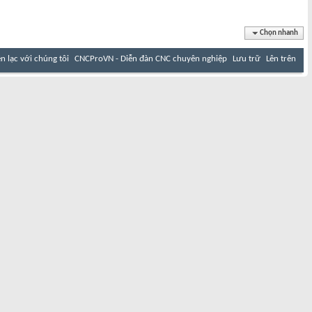
Chọn nhanh
ên lạc với chúng tôi
CNCProVN - Diễn đàn CNC chuyên nghiệp
Lưu trữ
Lên trên