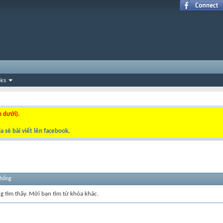
nks
n dưới).
a sẻ bài viết lên facebook
.
thống
ng tìm thấy. Mời bạn tìm từ khóa khác.