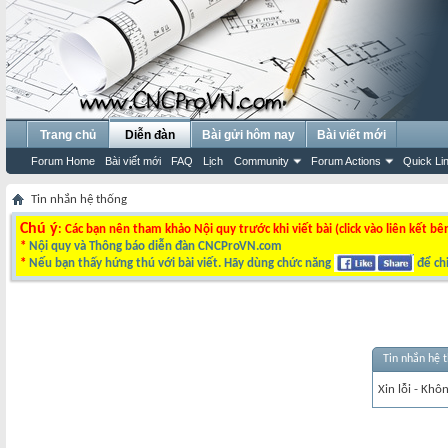
Trang chủ
Diễn đàn
Bài gửi hôm nay
Bài viết mới
Forum Home
Bài viết mới
FAQ
Lịch
Community
Forum Actions
Quick Li
Tin nhắn hệ thống
Chú ý
: Các bạn nên tham khảo Nội quy trước khi viết bài (click vào liên kết bê
*
Nội quy và Thông báo diễn đàn CNCProVN.com
*
Nếu bạn thấy hứng thú với bài viết. Hãy dùng chức năng
để chi
Tin nhắn hệ 
Xin lỗi - Khô