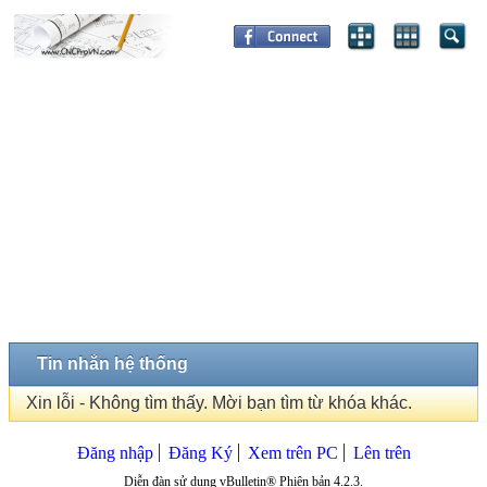
Tin nhắn hệ thống
Xin lỗi - Không tìm thấy. Mời bạn tìm từ khóa khác.
Đăng nhập
Đăng Ký
Xem trên PC
Lên trên
Diễn đàn sử dụng vBulletin® Phiên bản 4.2.3.