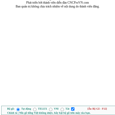
Phát triển bởi thành viên diễn đàn CNCProVN.com
Ban quản trị không chịu trách nhiệm về nội dung do thành viên đăng.
Bộ gõ:
Tự động
TELEX
VNI
Tắt
[Ẩn Bộ Gõ - F12]
Chính tả | Nếu gõ tiếng Việt không được, hãy bật bộ gõ trên máy của bạn.