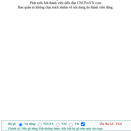
Phát triển bởi thành viên diễn đàn CNCProVN.com
Ban quản trị không chịu trách nhiệm về nội dung do thành viên đăng.
Bộ gõ:
Tự động
TELEX
VNI
Tắt
[Ẩn Bộ Gõ - F12]
Chính tả | Nếu gõ tiếng Việt không được, hãy bật bộ gõ trên máy của bạn.