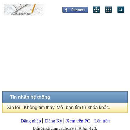
Tin nhắn hệ thống
Xin lỗi - Không tìm thấy. Mời bạn tìm từ khóa khác.
Đăng nhập
Đăng Ký
Xem trên PC
Lên trên
Diễn đàn sử dụng vBulletin® Phiên bản 4.2.3.