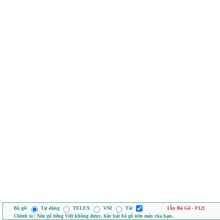
Bộ gõ:
Tự động
TELEX
VNI
Tắt
[Ẩn Bộ Gõ - F12]
Chính tả | Nếu gõ tiếng Việt không được, hãy bật bộ gõ trên máy của bạn.