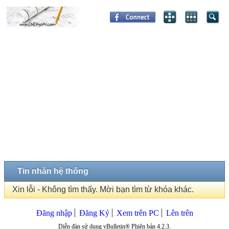
Tin nhắn hệ thống
Xin lỗi - Không tìm thấy. Mời bạn tìm từ khóa khác.
Đăng nhập
Đăng Ký
Xem trên PC
Lên trên
Diễn đàn sử dụng vBulletin® Phiên bản 4.2.3.