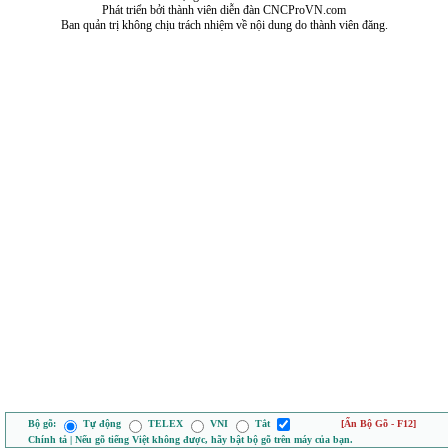
Phát triển bởi thành viên diễn đàn CNCProVN.com
Ban quản trị không chịu trách nhiệm về nội dung do thành viên đăng.
Bộ gõ:
Tự động
TELEX
VNI
Tắt
[Ẩn Bộ Gõ - F12]
Chính tả | Nếu gõ tiếng Việt không được, hãy bật bộ gõ trên máy của bạn.