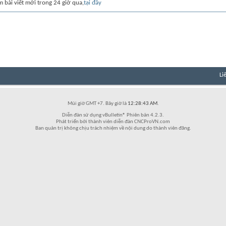
m bài viết mới trong 24 giờ qua,
tại đây
Li
Múi giờ GMT +7. Bây giờ là
12:28:43 AM
.
Diễn đàn sử dụng vBulletin® Phiên bản 4.2.3.
Phát triển bởi thành viên diễn đàn CNCProVN.com
Ban quản trị không chịu trách nhiệm về nội dung do thành viên đăng.