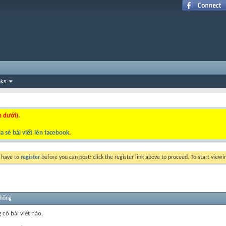
nks
n dưới).
a sẻ bài viết lên facebook
.
y have to
register
before you can post: click the register link above to proceed. To start view
thống
 có bài viết nào.