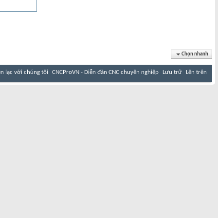
Chọn nhanh
ên lạc với chúng tôi
CNCProVN - Diễn đàn CNC chuyên nghiệp
Lưu trữ
Lên trên