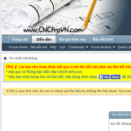
Trang chủ
Diễn đàn
Bài gửi hôm nay
Bài viết mới
Forum Home
Bài viết mới
FAQ
Lịch
Community
Forum Actions
Quick Li
Tin nhắn hệ thống
Chú ý
: Các bạn nên tham khảo Nội quy trước khi viết bài (click vào liên kết bê
*
Nội quy và Thông báo diễn đàn CNCProVN.com
*
Nếu bạn thấy hứng thú với bài viết. Hãy dùng chức năng
để chi
If this is your first visit, be sure to check out the
FAQ
by clicking the link above. You ma
Tin nhắn hệ 
Xin lỗi, không