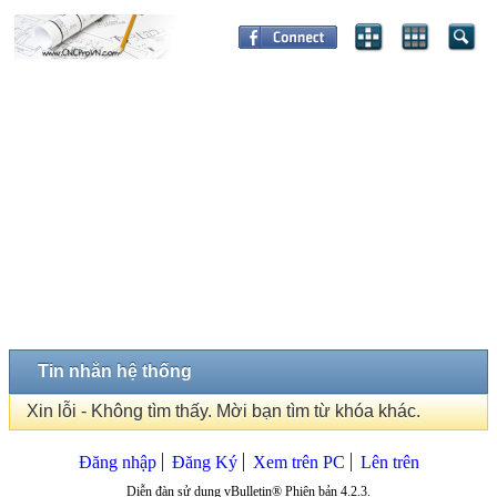
Tin nhắn hệ thống
Xin lỗi - Không tìm thấy. Mời bạn tìm từ khóa khác.
Đăng nhập
Đăng Ký
Xem trên PC
Lên trên
Diễn đàn sử dụng vBulletin® Phiên bản 4.2.3.