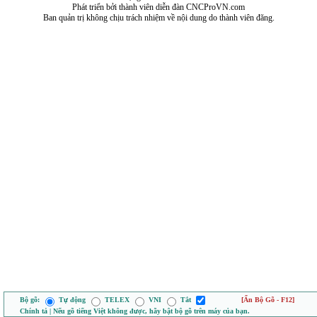
Phát triển bởi thành viên diễn đàn CNCProVN.com
Ban quản trị không chịu trách nhiệm về nội dung do thành viên đăng.
Bộ gõ:
Tự động
TELEX
VNI
Tắt
[Ẩn Bộ Gõ - F12]
Chính tả | Nếu gõ tiếng Việt không được, hãy bật bộ gõ trên máy của bạn.