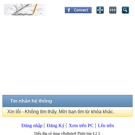
Tin nhắn hệ thống
Xin lỗi - Không tìm thấy. Mời bạn tìm từ khóa khác.
Đăng nhập
Đăng Ký
Xem trên PC
Lên trên
Diễn đàn sử dụng vBulletin® Phiên bản 4.2.3.