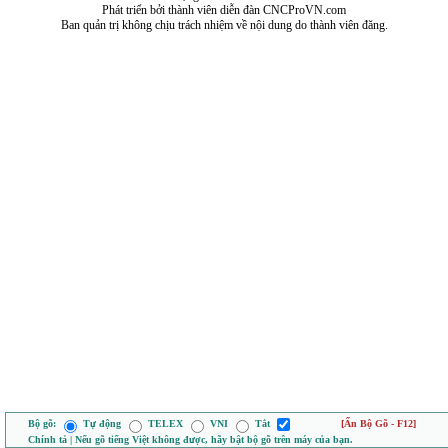
Phát triển bởi thành viên diễn đàn CNCProVN.com
Ban quản trị không chịu trách nhiệm về nội dung do thành viên đăng.
Bộ gõ:
Tự động
TELEX
VNI
Tắt
[Ẩn Bộ Gõ - F12]
Chính tả | Nếu gõ tiếng Việt không được, hãy bật bộ gõ trên máy của bạn.