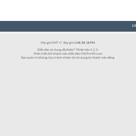
Li
Múi giờ GMT +7. Bây giờ là
08:38:18 PM
.
Diễn đàn sử dụng vBulletin® Phiên bản 4.2.3.
Phát triển bởi thành viên diễn đàn CNCProVN.com
Ban quản trị không chịu trách nhiệm về nội dung do thành viên đăng.