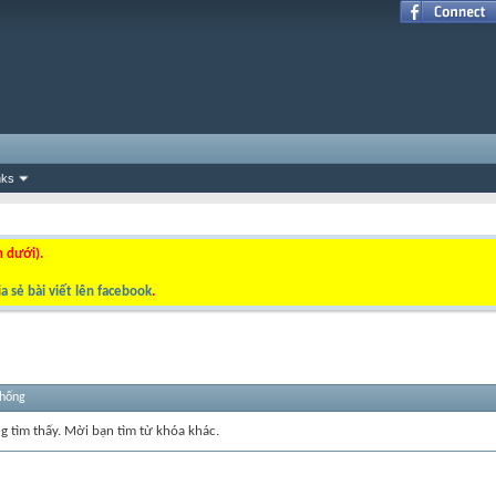
nks
n dưới).
a sẻ bài viết lên facebook
.
thống
ng tìm thấy. Mời bạn tìm từ khóa khác.