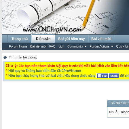
Trang chủ
Diễn đàn
Bài gửi hôm nay
Bài viết mới
Forum Home
Bài viết mới
FAQ
Lịch
Community
Forum Actions
Quick Li
Tin nhắn hệ thống
Chú ý
: Các bạn nên tham khảo Nội quy trước khi viết bài (click vào liên kết bê
*
Nội quy và Thông báo diễn đàn CNCProVN.com
*
Nếu bạn thấy hứng thú với bài viết. Hãy dùng chức năng
để chi
Tin nhắn hệ 
Xin lỗi - Khô