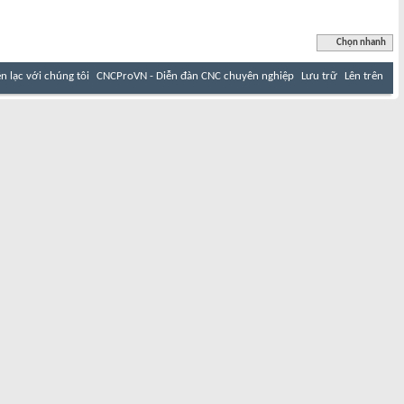
Chọn nhanh
ên lạc với chúng tôi
CNCProVN - Diễn đàn CNC chuyên nghiệp
Lưu trữ
Lên trên