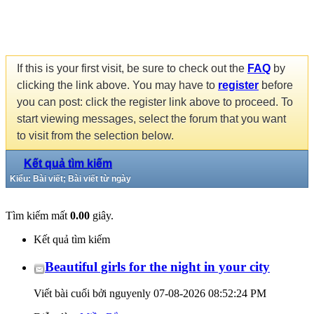
If this is your first visit, be sure to check out the
FAQ
by
clicking the link above. You may have to
register
before
you can post: click the register link above to proceed. To
start viewing messages, select the forum that you want
to visit from the selection below.
Kết quả tìm kiếm
Kiểu: Bài viết; Bài viết từ ngày
Tìm kiếm mất
0.00
giây.
Kết quả tìm kiếm
Beautiful girls for the night in your city
Viết bài cuối bởi nguyenly 07-08-2026
08:52:24 PM