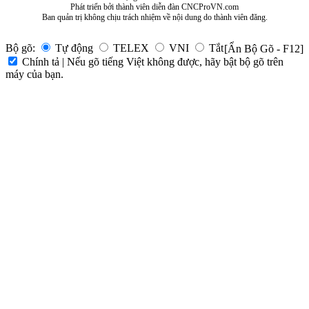
Phát triển bởi thành viên diễn đàn CNCProVN.com
Ban quản trị không chịu trách nhiệm về nội dung do thành viên đăng.
Bộ gõ:
Tự động
TELEX
VNI
Tắt
[Ẩn Bộ Gõ - F12]
Chính tả | Nếu gõ tiếng Việt không được, hãy bật bộ gõ trên
máy của bạn.