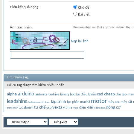
Hiện kết quả dạng:
Chủ đề
Bài viết
Ảnh xác nhận:
Xin mời nhập sáu (6) ký tự hoặc số hiển thị tr
Nạp lại ảnh
Tìm nhóm Tag
Có 70 tag được tìm kiếm nhiều nhất
arduino
alpha
cad
cheap
autonics
bedrive
binary
bob
bộ điều khiển
che tao may
motor
leadshine
lập trình
lục phân
mach3
máy cnc
máy cắt
linhkiencnc.vn
loop
tự chế
vexta
động cơ
tut zbrush
usb
vit me
điều khiển
transistor
yako
đơn giản