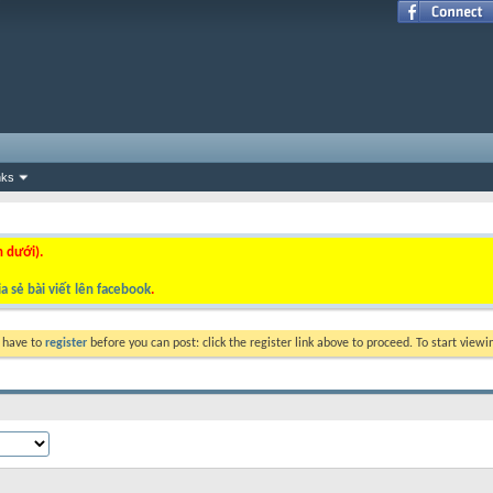
nks
n dưới).
a sẻ bài viết lên facebook
.
y have to
register
before you can post: click the register link above to proceed. To start view