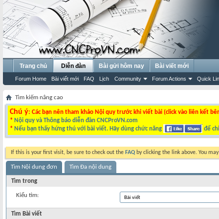
Trang chủ
Diễn đàn
Bài gửi hôm nay
Bài viết mới
Forum Home
Bài viết mới
FAQ
Lịch
Community
Forum Actions
Quick Li
Tìm kiếm nâng cao
Chú ý
: Các bạn nên tham khảo Nội quy trước khi viết bài (click vào liên kết bê
*
Nội quy và Thông báo diễn đàn CNCProVN.com
*
Nếu bạn thấy hứng thú với bài viết. Hãy dùng chức năng
để chi
If this is your first visit, be sure to check out the
FAQ
by clicking the link above. You ma
Tìm Nội dung đơn
Tìm Đa nội dung
Tìm trong
Kiểu tìm:
Tìm Bài viết