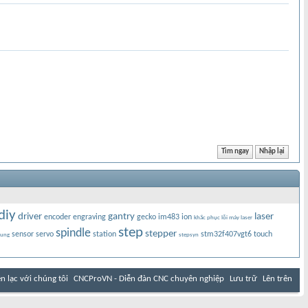
diy
driver
gantry
laser
encoder
engraving
gecko
im483
ion
khắc phục lỗi máy laser
step
spindle
stepper
sensor
servo
station
stm32f407vgt6
touch
ung
stepsyn
ên lạc với chúng tôi
CNCProVN - Diễn đàn CNC chuyên nghiệp
Lưu trữ
Lên trên