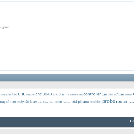
ong ảnh.
cnc
cnc 3040
controller
chế tạo
cnc plasma
căn bản
cơ bản
chip
cnc24h
combo nsk
debian
probe
pid
router
máy cắt cnc
máy cắt laser
open
plasma
position
máy hiện sóng
output
sams
Li