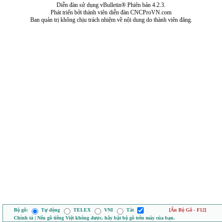
Diễn đàn sử dụng vBulletin® Phiên bản 4.2.3.
Phát triển bởi thành viên diễn đàn CNCProVN.com
Ban quản trị không chịu trách nhiệm về nội dung do thành viên đăng.
Bộ gõ:
Tự động
TELEX
VNI
Tắt
[Ẩn Bộ Gõ - F12]
Chính tả | Nếu gõ tiếng Việt không được, hãy bật bộ gõ trên máy của bạn.