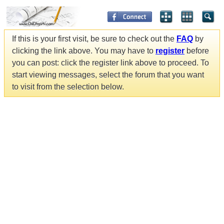
If this is your first visit, be sure to check out the
FAQ
by
clicking the link above. You may have to
register
before
you can post: click the register link above to proceed. To
start viewing messages, select the forum that you want
to visit from the selection below.