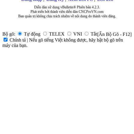
Diễn đàn sử dụng vBulletin® Phiên bản 4.2.3.
Phát triển bởi thành viên diễn đàn CNCProVN.com
Ban quản trị không chịu trách nhiệm về nội dung do thành viên đăng.
Bộ gõ:
Tự động
TELEX
VNI
Tắt
[Ẩn Bộ Gõ - F12]
Chính tả | Nếu gõ tiếng Việt không được, hãy bật bộ gõ trên
máy của bạn.