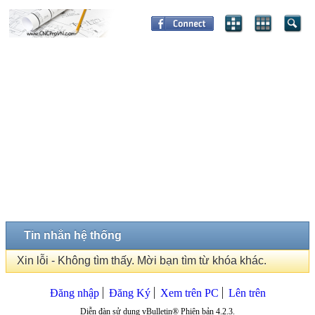
Tin nhắn hệ thống
Xin lỗi - Không tìm thấy. Mời bạn tìm từ khóa khác.
Đăng nhập
Đăng Ký
Xem trên PC
Lên trên
Diễn đàn sử dụng vBulletin® Phiên bản 4.2.3.