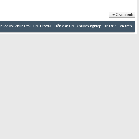
Chọn nhanh
ên lạc với chúng tôi
CNCProVN - Diễn đàn CNC chuyên nghiệp
Lưu trữ
Lên trên