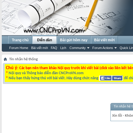
Trang chủ
Diễn đàn
Bài gửi hôm nay
Bài viết mới
Forum Home
Bài viết mới
FAQ
Lịch
Community
Forum Actions
Quick Li
Tin nhắn hệ thống
Chú ý
: Các bạn nên tham khảo Nội quy trước khi viết bài (click vào liên kết bê
*
Nội quy và Thông báo diễn đàn CNCProVN.com
*
Nếu bạn thấy hứng thú với bài viết. Hãy dùng chức năng
để chi
Tin nhắn hệ 
Xin lỗi - Khô