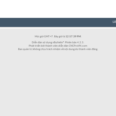
Li
Múi giờ GMT +7. Bây giờ là
12:57:39 PM
.
Diễn đàn sử dụng vBulletin® Phiên bản 4.2.3.
Phát triển bởi thành viên diễn đàn CNCProVN.com
Ban quản trị không chịu trách nhiệm về nội dung do thành viên đăng.