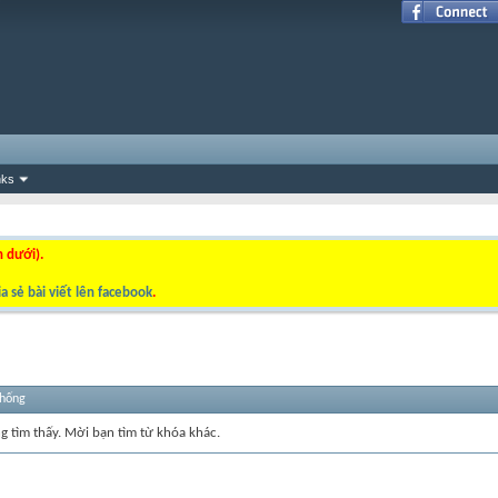
nks
n dưới).
a sẻ bài viết lên facebook
.
thống
ng tìm thấy. Mời bạn tìm từ khóa khác.