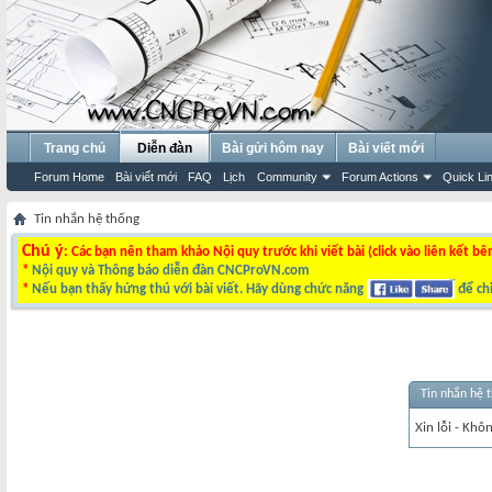
Trang chủ
Diễn đàn
Bài gửi hôm nay
Bài viết mới
Forum Home
Bài viết mới
FAQ
Lịch
Community
Forum Actions
Quick Li
Tin nhắn hệ thống
Chú ý
: Các bạn nên tham khảo Nội quy trước khi viết bài (click vào liên kết bê
*
Nội quy và Thông báo diễn đàn CNCProVN.com
*
Nếu bạn thấy hứng thú với bài viết. Hãy dùng chức năng
để chi
Tin nhắn hệ 
Xin lỗi - Khô