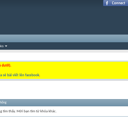
nks
n dưới).
a sẻ bài viết lên facebook
.
thống
ng tìm thấy. Mời bạn tìm từ khóa khác.