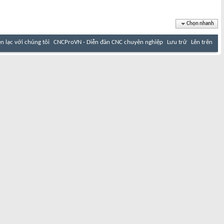
Chọn nhanh
ên lạc với chúng tôi
CNCProVN - Diễn đàn CNC chuyên nghiệp
Lưu trữ
Lên trên