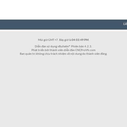
Li
Múi giờ GMT +7. Bây giờ là
04:03:49 PM
.
Diễn đàn sử dụng vBulletin® Phiên bản 4.2.3.
Phát triển bởi thành viên diễn đàn CNCProVN.com
Ban quản trị không chịu trách nhiệm về nội dung do thành viên đăng.