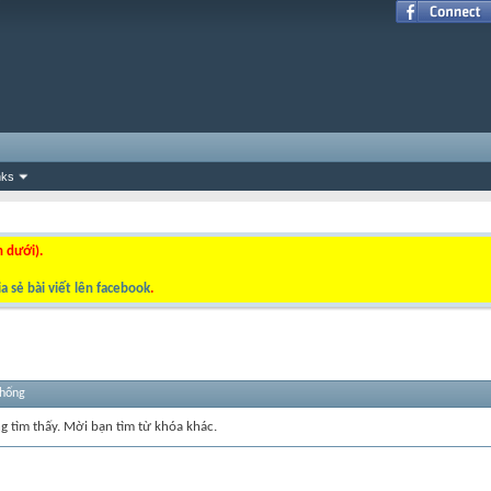
nks
n dưới).
a sẻ bài viết lên facebook
.
thống
ng tìm thấy. Mời bạn tìm từ khóa khác.