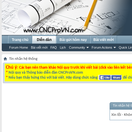
Trang chủ
Diễn đàn
Bài gửi hôm nay
Bài viết mới
Forum Home
Bài viết mới
FAQ
Lịch
Community
Forum Actions
Quick Li
Tin nhắn hệ thống
Chú ý
: Các bạn nên tham khảo Nội quy trước khi viết bài (click vào liên kết bê
*
Nội quy và Thông báo diễn đàn CNCProVN.com
*
Nếu bạn thấy hứng thú với bài viết. Hãy dùng chức năng
để chi
Tin nhắn hệ 
Xin lỗi - Khô