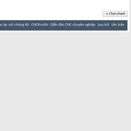
Chọn nhanh
ên lạc với chúng tôi
CNCProVN - Diễn đàn CNC chuyên nghiệp
Lưu trữ
Lên trên