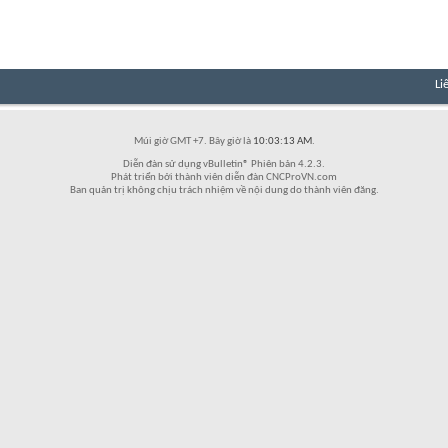
Li
Múi giờ GMT +7. Bây giờ là
10:03:13 AM
.
Diễn đàn sử dụng vBulletin® Phiên bản 4.2.3.
Phát triển bởi thành viên diễn đàn CNCProVN.com
Ban quản trị không chịu trách nhiệm về nội dung do thành viên đăng.