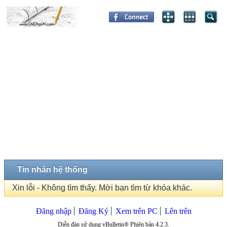
Tin nhắn hệ thống
Xin lỗi - Không tìm thấy. Mời bạn tìm từ khóa khác.
Đăng nhập
Đăng Ký
Xem trên PC
Lên trên
Diễn đàn sử dụng vBulletin® Phiên bản 4.2.3.