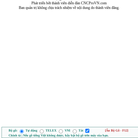
Phát triển bởi thành viên diễn đàn CNCProVN.com
Ban quản trị không chịu trách nhiệm về nội dung do thành viên đăng.
Bộ gõ:
Tự động
TELEX
VNI
Tắt
[Ẩn Bộ Gõ - F12]
Chính tả | Nếu gõ tiếng Việt không được, hãy bật bộ gõ trên máy của bạn.