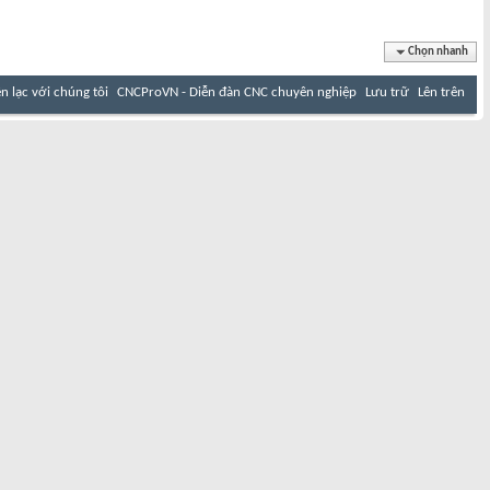
Chọn nhanh
ên lạc với chúng tôi
CNCProVN - Diễn đàn CNC chuyên nghiệp
Lưu trữ
Lên trên