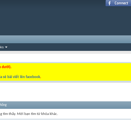
nks
n dưới).
a sẻ bài viết lên facebook
.
thống
ng tìm thấy. Mời bạn tìm từ khóa khác.