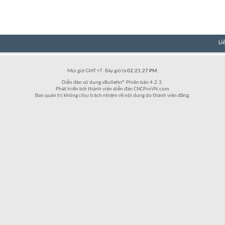
Li
Múi giờ GMT +7. Bây giờ là
02:21:27 PM
.
Diễn đàn sử dụng vBulletin® Phiên bản 4.2.3.
Phát triển bởi thành viên diễn đàn CNCProVN.com
Ban quản trị không chịu trách nhiệm về nội dung do thành viên đăng.