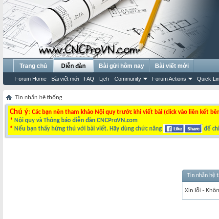
Trang chủ
Diễn đàn
Bài gửi hôm nay
Bài viết mới
Forum Home
Bài viết mới
FAQ
Lịch
Community
Forum Actions
Quick Li
Tin nhắn hệ thống
Chú ý
: Các bạn nên tham khảo Nội quy trước khi viết bài (click vào liên kết bê
*
Nội quy và Thông báo diễn đàn CNCProVN.com
*
Nếu bạn thấy hứng thú với bài viết. Hãy dùng chức năng
để chi
Tin nhắn hệ 
Xin lỗi - Khô