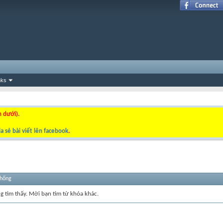
nks
n dưới).
a sẻ bài viết lên facebook
.
thống
ng tìm thấy. Mời bạn tìm từ khóa khác.