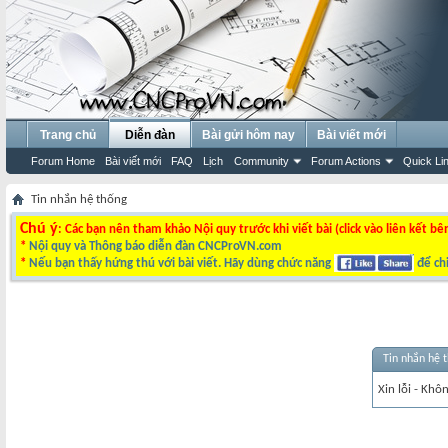
Trang chủ
Diễn đàn
Bài gửi hôm nay
Bài viết mới
Forum Home
Bài viết mới
FAQ
Lịch
Community
Forum Actions
Quick Li
Tin nhắn hệ thống
Chú ý
: Các bạn nên tham khảo Nội quy trước khi viết bài (click vào liên kết bê
*
Nội quy và Thông báo diễn đàn CNCProVN.com
*
Nếu bạn thấy hứng thú với bài viết. Hãy dùng chức năng
để chi
Tin nhắn hệ 
Xin lỗi - Khô