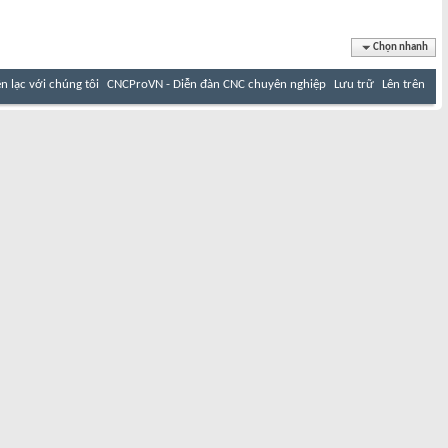
Chọn nhanh
ên lạc với chúng tôi
CNCProVN - Diễn đàn CNC chuyên nghiệp
Lưu trữ
Lên trên