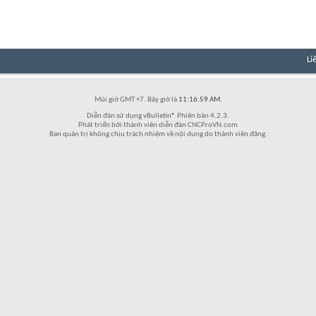
Li
Múi giờ GMT +7. Bây giờ là
11:16:59 AM
.
Diễn đàn sử dụng vBulletin® Phiên bản 4.2.3.
Phát triển bởi thành viên diễn đàn CNCProVN.com
Ban quản trị không chịu trách nhiệm về nội dung do thành viên đăng.