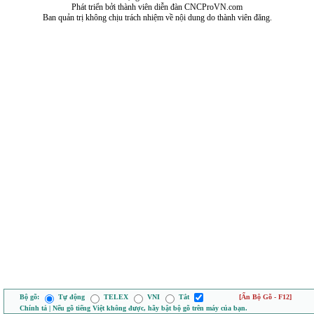
Phát triển bởi thành viên diễn đàn CNCProVN.com
Ban quản trị không chịu trách nhiệm về nội dung do thành viên đăng.
Bộ gõ:
Tự động
TELEX
VNI
Tắt
[Ẩn Bộ Gõ - F12]
Chính tả | Nếu gõ tiếng Việt không được, hãy bật bộ gõ trên máy của bạn.