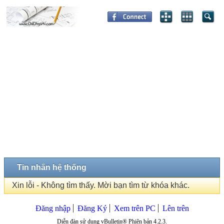
Tin nhắn hệ thống
Xin lỗi - Không tìm thấy. Mời bạn tìm từ khóa khác.
Đăng nhập
Đăng Ký
Xem trên PC
Lên trên
Diễn đàn sử dụng vBulletin® Phiên bản 4.2.3.