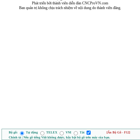
Phát triển bởi thành viên diễn đàn CNCProVN.com
Ban quản trị không chịu trách nhiệm về nội dung do thành viên đăng.
Bộ gõ:
Tự động
TELEX
VNI
Tắt
[Ẩn Bộ Gõ - F12]
Chính tả | Nếu gõ tiếng Việt không được, hãy bật bộ gõ trên máy của bạn.