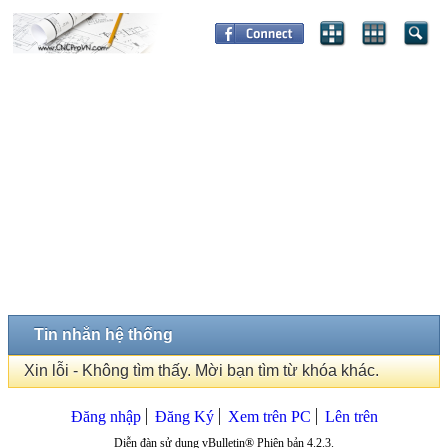
Tin nhắn hệ thống
Xin lỗi - Không tìm thấy. Mời bạn tìm từ khóa khác.
Đăng nhập
Đăng Ký
Xem trên PC
Lên trên
Diễn đàn sử dụng vBulletin® Phiên bản 4.2.3.