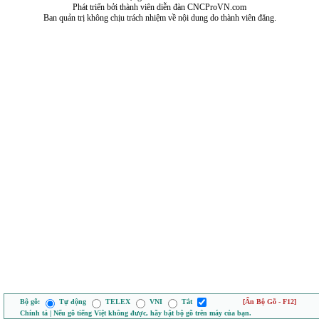
Phát triển bởi thành viên diễn đàn CNCProVN.com
Ban quản trị không chịu trách nhiệm về nội dung do thành viên đăng.
Bộ gõ:
Tự động
TELEX
VNI
Tắt
[Ẩn Bộ Gõ - F12]
Chính tả | Nếu gõ tiếng Việt không được, hãy bật bộ gõ trên máy của bạn.