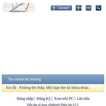
Tin nhắn hệ thống
Xin lỗi - Không tìm thấy. Mời bạn tìm từ khóa khác.
Đăng nhập
Đăng Ký
Xem trên PC
Lên trên
Diễn đàn sử dụng vBulletin® Phiên bản 4.2.3.