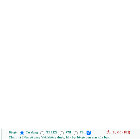
Bộ gõ:
Tự động
TELEX
VNI
Tắt
[Ẩn Bộ Gõ - F12]
Chính tả | Nếu gõ tiếng Việt không được, hãy bật bộ gõ trên máy của bạn.