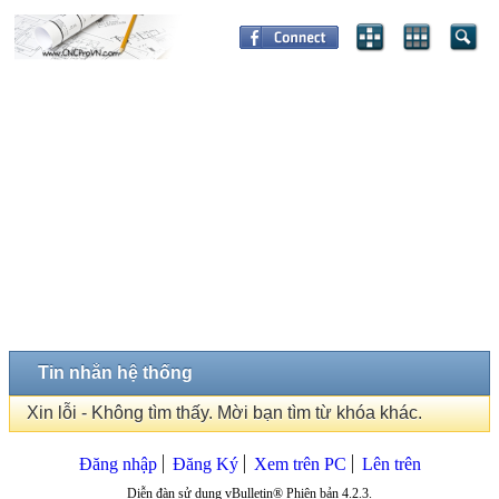
Tin nhắn hệ thống
Xin lỗi - Không tìm thấy. Mời bạn tìm từ khóa khác.
Đăng nhập
Đăng Ký
Xem trên PC
Lên trên
Diễn đàn sử dụng vBulletin® Phiên bản 4.2.3.