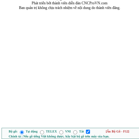
Phát triển bởi thành viên diễn đàn CNCProVN.com
Ban quản trị không chịu trách nhiệm về nội dung do thành viên đăng.
Bộ gõ:
Tự động
TELEX
VNI
Tắt
[Ẩn Bộ Gõ - F12]
Chính tả | Nếu gõ tiếng Việt không được, hãy bật bộ gõ trên máy của bạn.