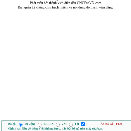
Phát triển bởi thành viên diễn đàn CNCProVN.com
Ban quản trị không chịu trách nhiệm về nội dung do thành viên đăng.
Bộ gõ:
Tự động
TELEX
VNI
Tắt
[Ẩn Bộ Gõ - F12]
Chính tả | Nếu gõ tiếng Việt không được, hãy bật bộ gõ trên máy của bạn.