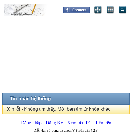
Tin nhắn hệ thống
Xin lỗi - Không tìm thấy. Mời bạn tìm từ khóa khác.
Đăng nhập
Đăng Ký
Xem trên PC
Lên trên
Diễn đàn sử dụng vBulletin® Phiên bản 4.2.3.