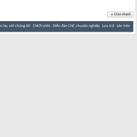
Chọn nhanh
ên lạc với chúng tôi
CNCProVN - Diễn đàn CNC chuyên nghiệp
Lưu trữ
Lên trên