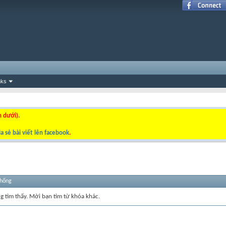
nks
n dưới).
a sẻ bài viết lên facebook
.
thống
ng tìm thấy. Mời bạn tìm từ khóa khác.