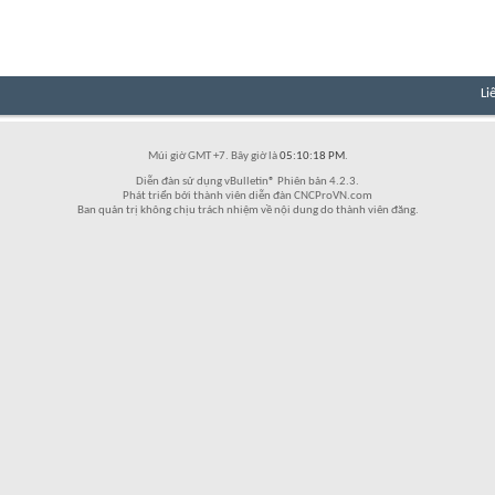
Li
Múi giờ GMT +7. Bây giờ là
05:10:18 PM
.
Diễn đàn sử dụng vBulletin® Phiên bản 4.2.3.
Phát triển bởi thành viên diễn đàn CNCProVN.com
Ban quản trị không chịu trách nhiệm về nội dung do thành viên đăng.