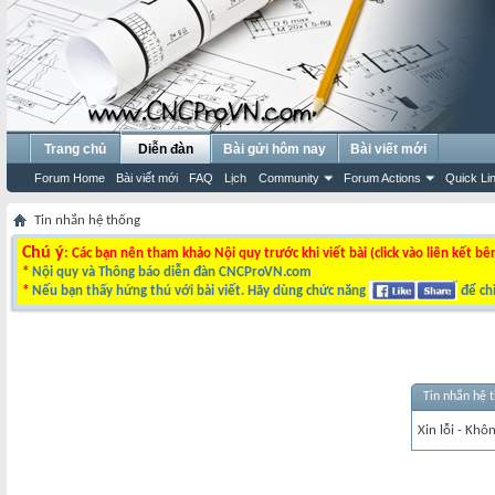
Trang chủ
Diễn đàn
Bài gửi hôm nay
Bài viết mới
Forum Home
Bài viết mới
FAQ
Lịch
Community
Forum Actions
Quick Li
Tin nhắn hệ thống
Chú ý
: Các bạn nên tham khảo Nội quy trước khi viết bài (click vào liên kết bê
*
Nội quy và Thông báo diễn đàn CNCProVN.com
*
Nếu bạn thấy hứng thú với bài viết. Hãy dùng chức năng
để chi
Tin nhắn hệ 
Xin lỗi - Khô