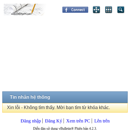
Tin nhắn hệ thống
Xin lỗi - Không tìm thấy. Mời bạn tìm từ khóa khác.
Đăng nhập
Đăng Ký
Xem trên PC
Lên trên
Diễn đàn sử dụng vBulletin® Phiên bản 4.2.3.