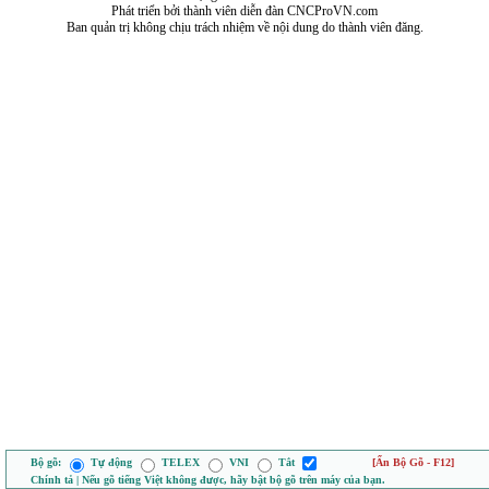
Phát triển bởi thành viên diễn đàn CNCProVN.com
Ban quản trị không chịu trách nhiệm về nội dung do thành viên đăng.
Bộ gõ:
Tự động
TELEX
VNI
Tắt
[Ẩn Bộ Gõ - F12]
Chính tả | Nếu gõ tiếng Việt không được, hãy bật bộ gõ trên máy của bạn.