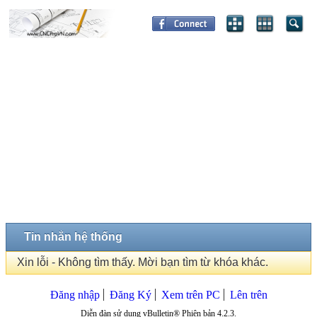
Tin nhắn hệ thống
Xin lỗi - Không tìm thấy. Mời bạn tìm từ khóa khác.
Đăng nhập
Đăng Ký
Xem trên PC
Lên trên
Diễn đàn sử dụng vBulletin® Phiên bản 4.2.3.