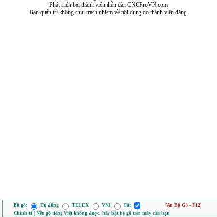
Phát triển bởi thành viên diễn đàn CNCProVN.com
Ban quản trị không chịu trách nhiệm về nội dung do thành viên đăng.
Bộ gõ:
Tự động
TELEX
VNI
Tắt
[Ẩn Bộ Gõ - F12]
Chính tả | Nếu gõ tiếng Việt không được, hãy bật bộ gõ trên máy của bạn.