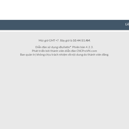
Li
Múi giờ GMT +7. Bây giờ là
10:44:51 AM
.
Diễn đàn sử dụng vBulletin® Phiên bản 4.2.3.
Phát triển bởi thành viên diễn đàn CNCProVN.com
Ban quản trị không chịu trách nhiệm về nội dung do thành viên đăng.