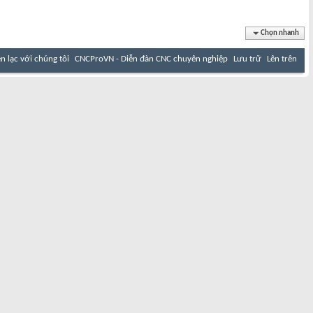
Chọn nhanh
ên lạc với chúng tôi
CNCProVN - Diễn đàn CNC chuyên nghiệp
Lưu trữ
Lên trên