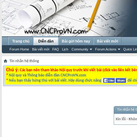
Trang chủ
Diễn đàn
Bài gửi hôm nay
Bài viết mới
Forum Home
Bài viết mới
FAQ
Lịch
Community
Forum Actions
Quick Li
Tin nhắn hệ thống
Chú ý
: Các bạn nên tham khảo Nội quy trước khi viết bài (click vào liên kết bê
*
Nội quy và Thông báo diễn đàn CNCProVN.com
*
Nếu bạn thấy hứng thú với bài viết. Hãy dùng chức năng
để chi
Tin nhắn hệ 
Xin lỗi - Khô