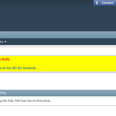
nks
n dưới).
a sẻ bài viết lên facebook
.
thống
ng tìm thấy. Mời bạn tìm từ khóa khác.