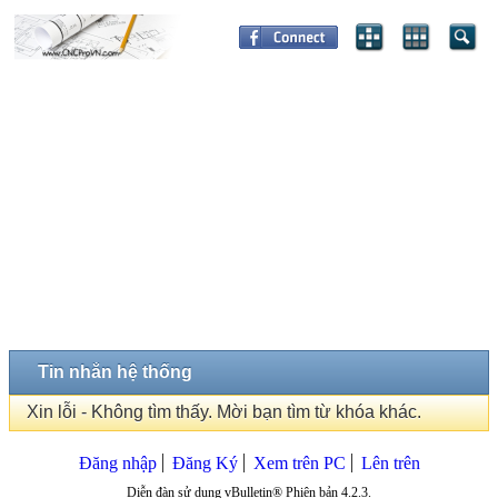
Tin nhắn hệ thống
Xin lỗi - Không tìm thấy. Mời bạn tìm từ khóa khác.
Đăng nhập
Đăng Ký
Xem trên PC
Lên trên
Diễn đàn sử dụng vBulletin® Phiên bản 4.2.3.