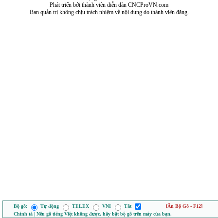
Phát triển bởi thành viên diễn đàn CNCProVN.com
Ban quản trị không chịu trách nhiệm về nội dung do thành viên đăng.
Bộ gõ:
Tự động
TELEX
VNI
Tắt
[Ẩn Bộ Gõ - F12]
Chính tả | Nếu gõ tiếng Việt không được, hãy bật bộ gõ trên máy của bạn.