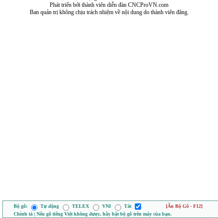
Phát triển bởi thành viên diễn đàn CNCProVN.com
Ban quản trị không chịu trách nhiệm về nội dung do thành viên đăng.
Bộ gõ:
Tự động
TELEX
VNI
Tắt
[Ẩn Bộ Gõ - F12]
Chính tả | Nếu gõ tiếng Việt không được, hãy bật bộ gõ trên máy của bạn.