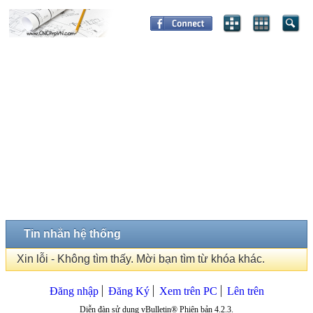
Tin nhắn hệ thống
Xin lỗi - Không tìm thấy. Mời bạn tìm từ khóa khác.
Đăng nhập
Đăng Ký
Xem trên PC
Lên trên
Diễn đàn sử dụng vBulletin® Phiên bản 4.2.3.