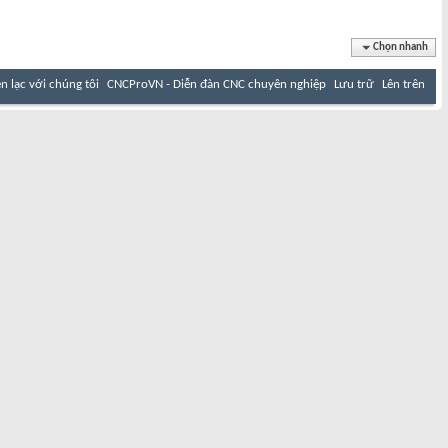
Chọn nhanh
ên lạc với chúng tôi
CNCProVN - Diễn đàn CNC chuyên nghiệp
Lưu trữ
Lên trên