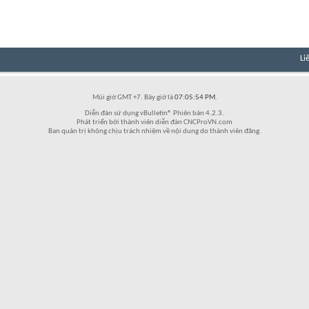
Li
Múi giờ GMT +7. Bây giờ là
07:05:54 PM
.
Diễn đàn sử dụng vBulletin® Phiên bản 4.2.3.
Phát triển bởi thành viên diễn đàn CNCProVN.com
Ban quản trị không chịu trách nhiệm về nội dung do thành viên đăng.