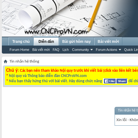
Trang chủ
Diễn đàn
Bài gửi hôm nay
Bài viết mới
Forum Home
Bài viết mới
FAQ
Lịch
Community
Forum Actions
Quick Li
Tin nhắn hệ thống
Chú ý
: Các bạn nên tham khảo Nội quy trước khi viết bài (click vào liên kết bê
*
Nội quy và Thông báo diễn đàn CNCProVN.com
*
Nếu bạn thấy hứng thú với bài viết. Hãy dùng chức năng
để chi
Tin nhắn hệ 
Xin lỗi - Khô