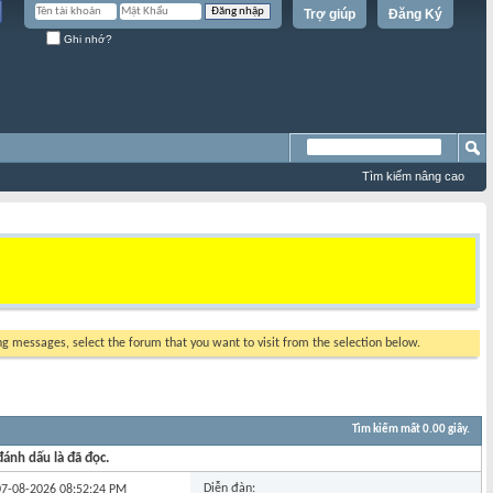
Trợ giúp
Đăng Ký
Ghi nhớ?
Tìm kiếm nâng cao
ing messages, select the forum that you want to visit from the selection below.
Tìm kiếm mất
0.00
giây.
ánh dấu là đã đọc.
Diễn đàn:
 07-08-2026
08:52:24 PM