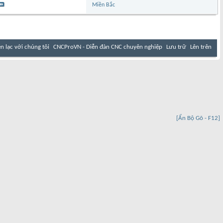
Miền Bắc
ên lạc với chúng tôi
CNCProVN - Diễn đàn CNC chuyên nghiệp
Lưu trữ
Lên trên
[Ẩn Bộ Gõ - F12]