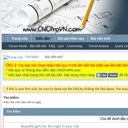
Trang chủ
Diễn đàn
Bài gửi hôm nay
Bài viết mới
Forum Home
Bài viết mới
FAQ
Lịch
Community
Forum Actions
Quick Li
Tìm kiếm
Bài viết mới
Chú ý
: Các bạn nên tham khảo Nội quy trước khi viết bài (click vào liên kết bê
*
Nội quy và Thông báo diễn đàn CNCProVN.com
*
Nếu bạn thấy hứng thú với bài viết. Hãy dùng chức năng
để chi
If this is your first visit, be sure to check out the
FAQ
by clicking the link above. You ma
Tìm kiếm:
Kiểu: Bài viết; Bài viết từ ngày
Tìm kiếm
:
Chủ đề dưới đây c
Beautiful girls for the night in your city