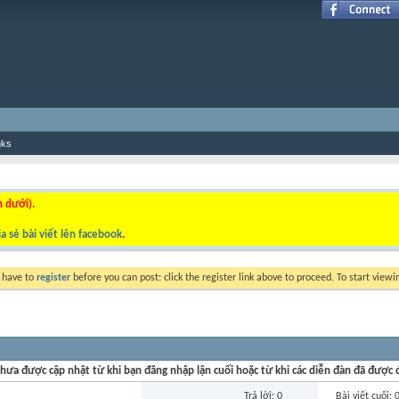
nks
n dưới).
a sẻ bài viết lên facebook
.
y have to
register
before you can post: click the register link above to proceed. To start view
hưa được cập nhật từ khi bạn đăng nhập lận cuối hoặc từ khi các diễn đàn đã được đ
Trả lời: 0
Bài viết cuối: