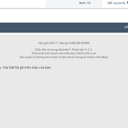
Xem: 51
bởi
nguyenly
Li
Múi giờ GMT +7. Bây giờ là
03:20:43 PM
.
Diễn đàn sử dụng vBulletin® Phiên bản 4.2.3.
Phát triển bởi thành viên diễn đàn CNCProVN.com
Ban quản trị không chịu trách nhiệm về nội dung do thành viên đăng.
c, hãy bật bộ gõ trên máy của bạn.