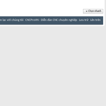
Chọn nhanh
ên lạc với chúng tôi
CNCProVN - Diễn đàn CNC chuyên nghiệp
Lưu trữ
Lên trên