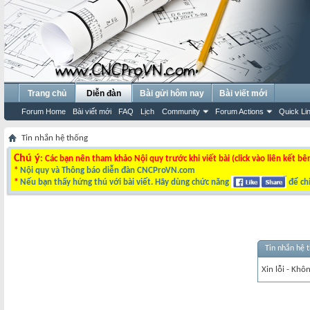
Trang chủ
Diễn đàn
Bài gửi hôm nay
Bài viết mới
Forum Home
Bài viết mới
FAQ
Lịch
Community
Forum Actions
Quick Li
Tin nhắn hệ thống
Chú ý
: Các bạn nên tham khảo Nội quy trước khi viết bài (click vào liên kết bê
*
Nội quy và Thông báo diễn đàn CNCProVN.com
*
Nếu bạn thấy hứng thú với bài viết. Hãy dùng chức năng
để chi
Tin nhắn hệ 
Xin lỗi - Khô