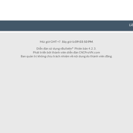
Li
Múi giờ GMT +7. Bây giờ là
09:03:50 PM
.
Diễn đàn sử dụng vBulletin® Phiên bản 4.2.3.
Phát triển bởi thành viên diễn đàn CNCProVN.com
Ban quản trị không chịu trách nhiệm về nội dung do thành viên đăng.