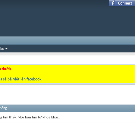
nks
n dưới).
a sẻ bài viết lên facebook
.
thống
ng tìm thấy. Mời bạn tìm từ khóa khác.