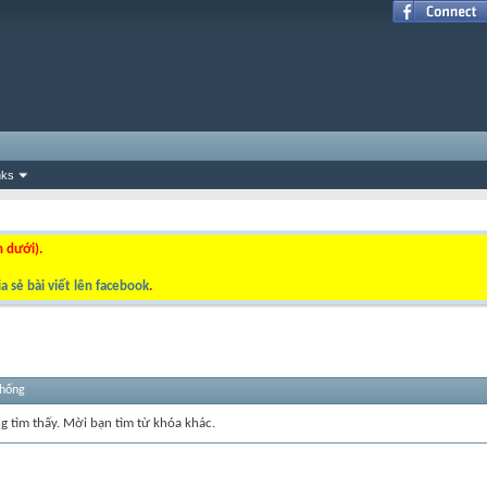
nks
n dưới).
a sẻ bài viết lên facebook
.
thống
ng tìm thấy. Mời bạn tìm từ khóa khác.