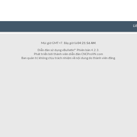
Li
Múi giờ GMT +7. Bây giờ là
04:21:56 AM
.
Diễn đàn sử dụng vBulletin® Phiên bản 4.2.3.
Phát triển bởi thành viên diễn đàn CNCProVN.com
Ban quản trị không chịu trách nhiệm về nội dung do thành viên đăng.