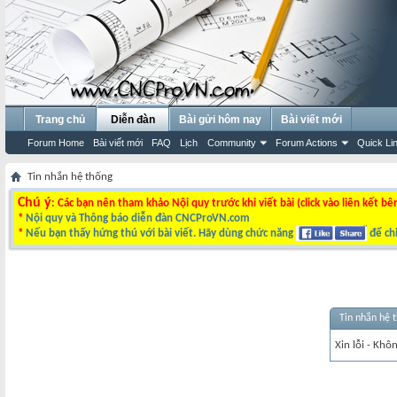
Trang chủ
Diễn đàn
Bài gửi hôm nay
Bài viết mới
Forum Home
Bài viết mới
FAQ
Lịch
Community
Forum Actions
Quick Li
Tin nhắn hệ thống
Chú ý
: Các bạn nên tham khảo Nội quy trước khi viết bài (click vào liên kết bê
*
Nội quy và Thông báo diễn đàn CNCProVN.com
*
Nếu bạn thấy hứng thú với bài viết. Hãy dùng chức năng
để chi
Tin nhắn hệ 
Xin lỗi - Khô