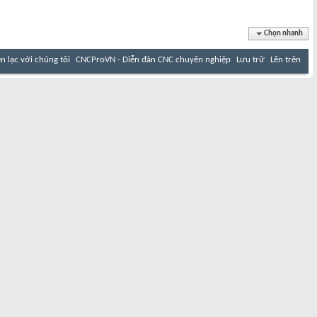
Chọn nhanh
ên lạc với chúng tôi
CNCProVN - Diễn đàn CNC chuyên nghiệp
Lưu trữ
Lên trên