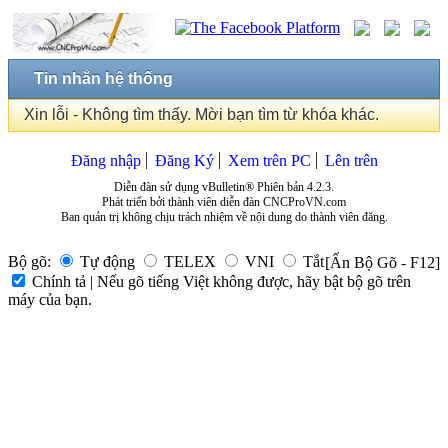
Tin nhắn hệ thống
Xin lỗi - Không tìm thấy. Mời bạn tìm từ khóa khác.
Đăng nhập
Đăng Ký
Xem trên PC
Lên trên
Diễn đàn sử dụng vBulletin® Phiên bản 4.2.3.
Phát triển bởi thành viên diễn đàn CNCProVN.com
Ban quản trị không chịu trách nhiệm về nội dung do thành viên đăng.
Bộ gõ:
Tự động
TELEX
VNI
Tắt
[Ẩn Bộ Gõ - F12]
Chính tả | Nếu gõ tiếng Việt không được, hãy bật bộ gõ trên
máy của bạn.