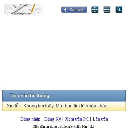
Tin nhắn hệ thống
Xin lỗi - Không tìm thấy. Mời bạn tìm từ khóa khác.
Đăng nhập
Đăng Ký
Xem trên PC
Lên trên
Diễn đàn sử dụng vBulletin® Phiên bản 4.2.3.