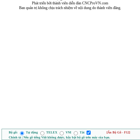
Phát triển bởi thành viên diễn đàn CNCProVN.com
Ban quản trị không chịu trách nhiệm về nội dung do thành viên đăng.
Bộ gõ:
Tự động
TELEX
VNI
Tắt
[Ẩn Bộ Gõ - F12]
Chính tả | Nếu gõ tiếng Việt không được, hãy bật bộ gõ trên máy của bạn.