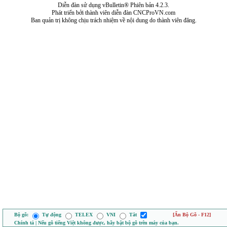
Diễn đàn sử dụng vBulletin® Phiên bản 4.2.3.
Phát triển bởi thành viên diễn đàn CNCProVN.com
Ban quản trị không chịu trách nhiệm về nội dung do thành viên đăng.
Bộ gõ:
Tự động
TELEX
VNI
Tắt
[Ẩn Bộ Gõ - F12]
Chính tả | Nếu gõ tiếng Việt không được, hãy bật bộ gõ trên máy của bạn.