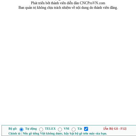
Phát triển bởi thành viên diễn đàn CNCProVN.com
Ban quản trị không chịu trách nhiệm về nội dung do thành viên đăng.
Bộ gõ:
Tự động
TELEX
VNI
Tắt
[Ẩn Bộ Gõ - F12]
Chính tả | Nếu gõ tiếng Việt không được, hãy bật bộ gõ trên máy của bạn.