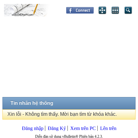
Tin nhắn hệ thống
Xin lỗi - Không tìm thấy. Mời bạn tìm từ khóa khác.
Đăng nhập
Đăng Ký
Xem trên PC
Lên trên
Diễn đàn sử dụng vBulletin® Phiên bản 4.2.3.